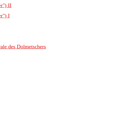
r") II
r") I
rale des Dolmetschers