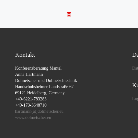
ZURÜCK ZUR BEITRAGSL
Kontakt
Da
Konferenzberatung Mantel
Dat
Anna Hartmann
Dolmetscher und Dolmetschtechnik
Ku
Handschuhsheimer Landstraße 67
69121 Heidelberg, Germany
Lo
+49-6221-783283
+49-173-3648710
hartmann(at)dolmetscher.eu
www.dolmetscher.eu