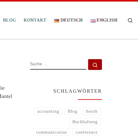
Se
BLOG
KONTAKT
DEUTSCH
ENGLISH
SUCHE
Suche …
die
SCHLAGWÖRTER
Mantel
accounting
Blog
booth
Buchhaltung
communication
conference