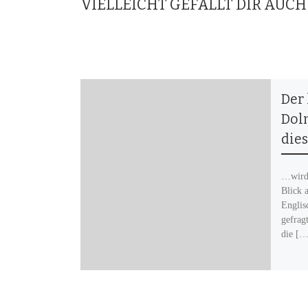
VIELLEICHT GEFÄLLT DIR AUCH
Der 
Dol
die
…wird 
Blick 
Englis
gefrag
die […