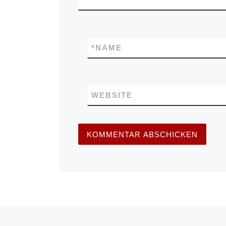
*
NAME
WEBSITE
Beitragsnavigation
Vorheriger Beitrag