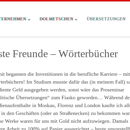
TERNEHMEN
DOLMETSCHEN
ÜBERSETZUNGEN
ste Freunde – Wörterbücher
t begannen die Investitionen in die berufliche Karriere – mi
terbüchern! Im Studium musste dafür das (in meinem Fall) s
diente Geld ausgegeben werden, sonst wäre das Proseminar
litische Übersetzungen“ zum Fiasko geworden… Während de
dienaufenthalte in Moskau, Florenz und London kaufte ich all
 in den Geschäften (oder an Straßenecken) zu bekommen war
se Werke waren für uns mit Gold nicht aufzuwiegen. Damals
re Arbeit zu 100% auf Papier ausgerichtet – heute unvorstellb