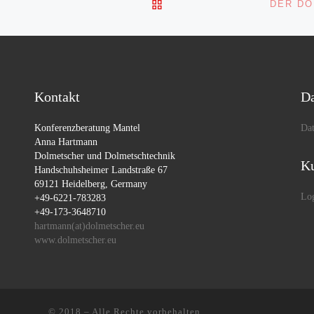
ZURÜCK ZUR BEITRAGSL
DER DO
Kontakt
Da
Konferenzberatung Mantel
Dat
Anna Hartmann
Dolmetscher und Dolmetschtechnik
Ku
Handschuhsheimer Landstraße 67
69121 Heidelberg, Germany
Lo
+49-6221-783283
+49-173-3648710
hartmann(at)dolmetscher.eu
www.dolmetscher.eu
© 2018
–
Alle Rechte vorbehalten