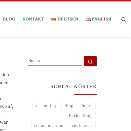
Se
BLOG
KONTAKT
DEUTSCH
ENGLISH
SUCHE
Suche …
t den
auer
SCHLAGWÖRTER
r
es auf,
accounting
Blog
booth
.
Buchhaltung
 war
communication
conference
ar.