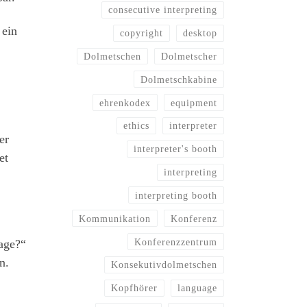
consecutive interpreting
 ein
copyright
desktop
Dolmetschen
Dolmetscher
Dolmetschkabine
ehrenkodex
equipment
ethics
interpreter
er
interpreter's booth
et
interpreting
interpreting booth
Kommunikation
Konferenz
Konferenzzentrum
lage?“
n.
Konsekutivdolmetschen
Kopfhörer
language