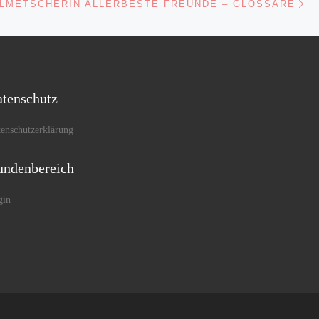
ISTE
LMETSCHERIN ALLERBESTE FREUNDE – GLOSSARE
tenschutz
enschutzerklärung
ndenbereich
gin