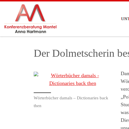
Zum Inhalt springen
UN
Der Dolmetscherin be
Dami
Wör
ver
„Po
Wörterbücher damals – Dictionaries back
Stu
then
was
Die
unse