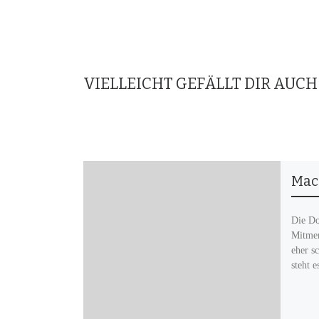
VIELLEICHT GEFÄLLT DIR AUCH
Mach
Die Do
Mitmen
eher s
steht 