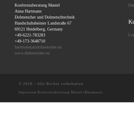
Konferenzberatung Mantel
Dat
Anna Hartmann
Dolmetscher und Dolmetschtechnik
Ku
Handschuhsheimer Landstraße 67
69121 Heidelberg, Germany
Lo
+49-6221-783283
+49-173-3648710
hartmann(at)dolmetscher.eu
www.dolmetscher.eu
© 2018
–
Alle Rechte vorbehalten
Impressum
Konferenzberatung Mantel (Hartmann)