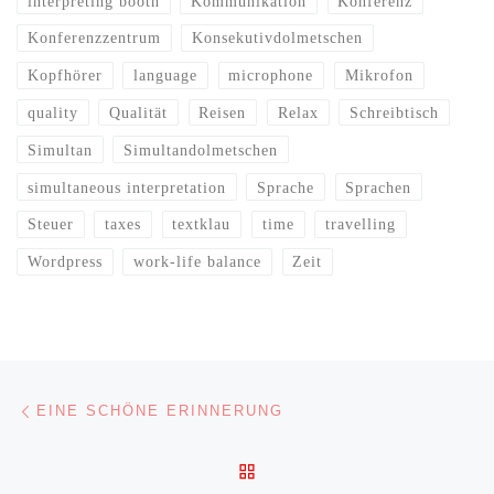
interpreting booth
Kommunikation
Konferenz
Konferenzzentrum
Konsekutivdolmetschen
Kopfhörer
language
microphone
Mikrofon
quality
Qualität
Reisen
Relax
Schreibtisch
Simultan
Simultandolmetschen
simultaneous interpretation
Sprache
Sprachen
Steuer
taxes
textklau
time
travelling
Wordpress
work-life balance
Zeit
Beitragsnavigation
Vorheriger Beitrag
EINE SCHÖNE ERINNERUNG
ZURÜCK ZUR BEITRAGSL