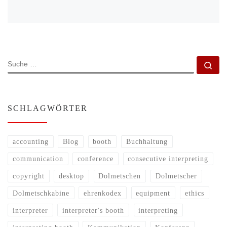
SUCHE
Su
SCHLAGWÖRTER
accounting
Blog
booth
Buchhaltung
communication
conference
consecutive interpreting
copyright
desktop
Dolmetschen
Dolmetscher
Dolmetschkabine
ehrenkodex
equipment
ethics
interpreter
interpreter's booth
interpreting