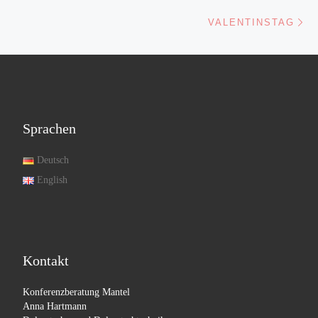
Nä
VALENTINSTAG
Sprachen
Deutsch
English
Kontakt
Konferenzberatung Mantel
Anna Hartmann