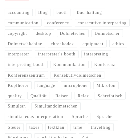
accounting
Blog
booth
Buchhaltung
communication
conference
consecutive interpreting
copyright
desktop
Dolmetschen
Dolmetscher
Dolmetschkabine
ehrenkodex
equipment
ethics
interpreter
interpreter's booth
interpreting
interpreting booth
Kommunikation
Konferenz
Konferenzzentrum
Konsekutivdolmetschen
Kopfhörer
language
microphone
Mikrofon
quality
Qualität
Reisen
Relax
Schreibtisch
Simultan
Simultandolmetschen
simultaneous interpretation
Sprache
Sprachen
Steuer
taxes
textklau
time
travelling
Wordpress
work-life balance
Zeit