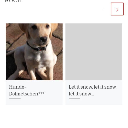
AUCH
Hunde-
Let it snow, let it snow,
Dolmetschen???
let it snow…