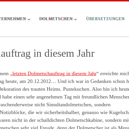
TERNEHMEN
DOLMETSCHEN
ÜBERSETZUNGEN
auftrag in diesem Jahr
einem
„letzten Dolmetschauftrag in diesem Jahr
“ erreichte mic
ftrag heute, am 20.12.2012… Und ich war in Gedanken schon 
koration des trauten Heims. Pustekuchen. Also bin ich heut
d habe einen sehr angenehmen Tag mit freundlichen Mensche
aschenderweise nicht Simultandolmetschen, sondern
otizblöcke, die wir sicherheitshalber, genauso wie Kugelsch
waren nicht in der schalldichten Dolmetschkabine, sondern mi
etschen sehr viel Freude, denn der Dolmetscher ist als Men