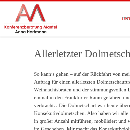
Zum Inhalt springen
UN
Allerletzter Dolmetsch
So kann’s gehen – auf der Rückfahrt von m
Auftrag für einen allerletzten Dolmetschau
Weihnachtsbraten und der stimmungsvollen De
einmal in den Frankfurter Raum gefahren un
verbracht…Die Dolmetschart war heute überr
Konsekutivdolmetschen. Also haben wir alle N
in großer Anzahl mitführen, mobilisiert und 
im Geschehen. Mir macht das Konsekutivdolm