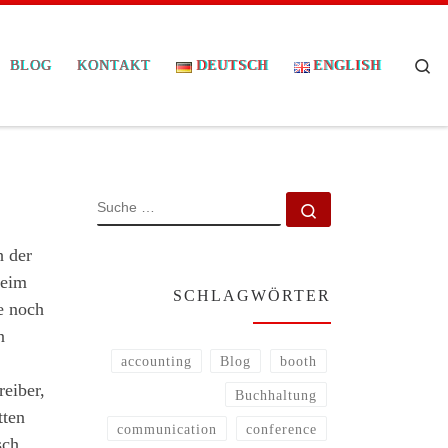
Se
BLOG
KONTAKT
DEUTSCH
ENGLISH
SUCHE
Suche …
h der
beim
SCHLAGWÖRTER
e noch
n
accounting
Blog
booth
reiber,
Buchhaltung
tten
communication
conference
sch