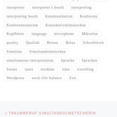
interpreter
interpreter's booth
interpreting
interpreting booth
Kommunikation
Konferenz
Konferenzzentrum
Konsekutivdolmetschen
Kopfhörer
language
microphone
Mikrofon
quality
Qualität
Reisen
Relax
Schreibtisch
Simultan
Simultandolmetschen
simultaneous interpretation
Sprache
Sprachen
Steuer
taxes
textklau
time
travelling
Wordpress
work-life balance
Zeit
Beitragsnavigation
Vorheriger Beitrag
TRAUMBERUF SIMULTANDOLMETSCHERIN